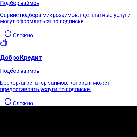
Подбор займов
Сервис подбора микрозаймов, где платные услуги
могут оформляться по подписке.
—
Сложно
ДоброКредит
Подбор займов
Брокер/агрегатор займов, который может
предоставлять услуги по подписке.
—
Сложно