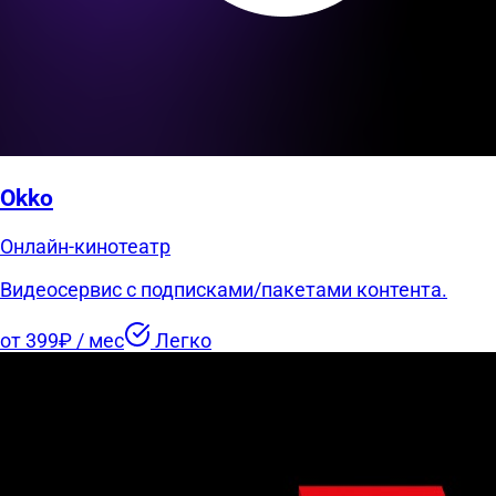
Okko
Онлайн-кинотеатр
Видеосервис с подписками/пакетами контента.
от 399₽ / мес
Легко